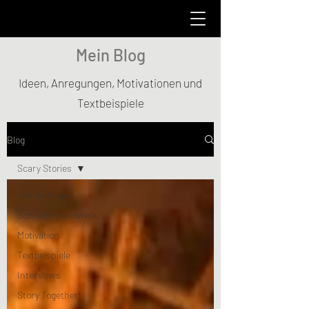
Mein Blog
Ideen, Anregungen, Motivationen und
Textbeispiele
Blog
Scary Stories
Alle Beiträge
Schreiberhandwerk
Motivation
Textbeispiele
Interviews
Story Together!